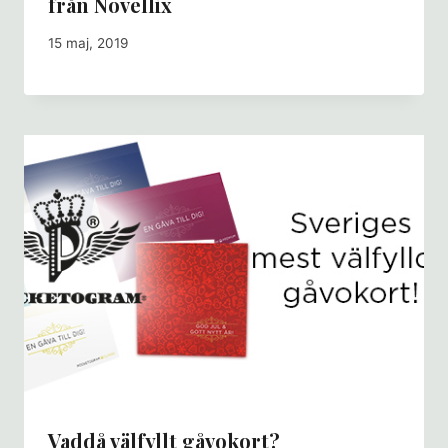
från Novellix
15 maj, 2019
Vaddå välfyllt gåvokort?