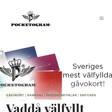
Skip
to
content
GÅVOKORT
|
KAMPANJ
|
PRESENTARTIKLAR
|
SMYCKEN
Vaddå välfyllt