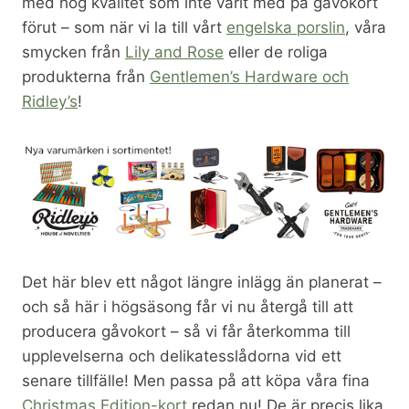
med hög kvalitet som inte varit med på gåvokort
förut – som när vi la till vårt
engelska porslin
, våra
smycken från
Lily and Rose
eller de roliga
produkterna från
Gentlemen’s Hardware och
Ridley’s
!
Det här blev ett något längre inlägg än planerat –
och så här i högsäsong får vi nu återgå till att
producera gåvokort – så vi får återkomma till
upplevelserna och delikatesslådorna vid ett
senare tillfälle! Men passa på att köpa våra fina
Christmas Edition-kort
redan nu! De är precis lika