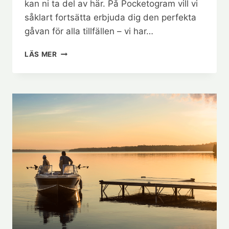
kan ni ta del av här. På Pocketogram vill vi
såklart fortsätta erbjuda dig den perfekta
gåvan för alla tillfällen – vi har…
NYA
LÄS MER
REGLER
–
NYA
GÅVOKORT!