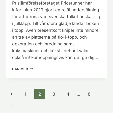
Prisjämförelseföretaget Pricerunner har
inför julen 2019 gjort en rejäl undersökning
för att utröna vad svenska folket önskar sig
i julklapp. Till vår stora glädje landar boken
i topp! Även presentkort kniper inte mindre
än tre av platserna på tio-i-topp, och
dekoration och inredning samt
köksmaskiner och kökstillbehör kvalar
också in! Förhoppningsvis kan det ge dig…
ÅRETS
LÄS MER
JULKLAPP
ENLIGT
NY
UNDERSÖKNING
Page
Previous
1
2
3
4
…
8
Page
navigation
Next