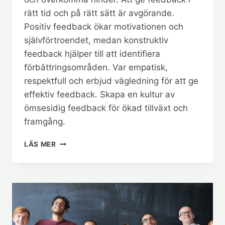
rätt tid och på rätt sätt är avgörande.
Positiv feedback ökar motivationen och
självförtroendet, medan konstruktiv
feedback hjälper till att identifiera
förbättringsområden. Var empatisk,
respektfull och erbjud vägledning för att ge
effektiv feedback. Skapa en kultur av
ömsesidig feedback för ökad tillväxt och
framgång.
BÄSTA
LÄS MER
SÄTTEN
ATT
GE
FEEDBACK
TILL
MEDARBETARE