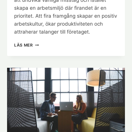
att undvika vanliga misstag och istället
skapa en arbetsmiljö där firandet är en
prioritet. Att fira framgång skapar en positiv
arbetskultur, ökar produktiviteten och
attraherar talanger till företaget.
HUR
LÄS MER
MAN
FIRAR
FRAMGÅNG
PÅ
JOBBET:
EN
GUIDE
FÖR
CHEFER