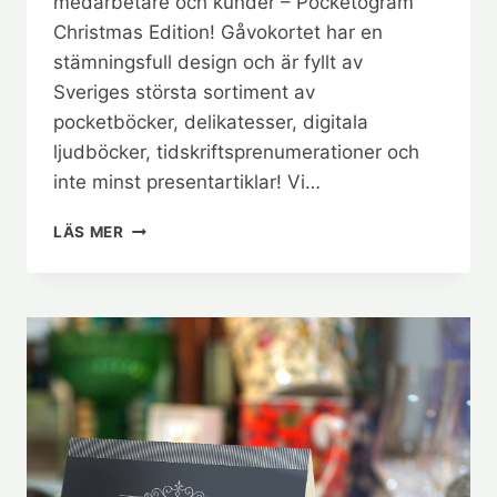
medarbetare och kunder – Pocketogram
Christmas Edition! Gåvokortet har en
stämningsfull design och är fyllt av
Sveriges största sortiment av
pocketböcker, delikatesser, digitala
ljudböcker, tidskriftsprenumerationer och
inte minst presentartiklar! Vi…
SVERIGES
LÄS MER
MEST
VÄLFYLLDA
JULKLAPP
TILL
MEDARBETARE
OCH
KUNDER