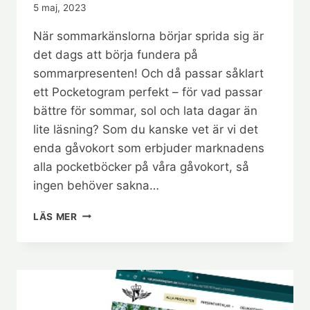
5 maj, 2023
När sommarkänslorna börjar sprida sig är
det dags att börja fundera på
sommarpresenten! Och då passar såklart
ett Pocketogram perfekt – för vad passar
bättre för sommar, sol och lata dagar än
lite läsning? Som du kanske vet är vi det
enda gåvokort som erbjuder marknadens
alla pocketböcker på våra gåvokort, så
ingen behöver sakna…
VÅREN
LÄS MER
ÄR
HÄR,
OCH
MED
DEN
POCKETOGRAM