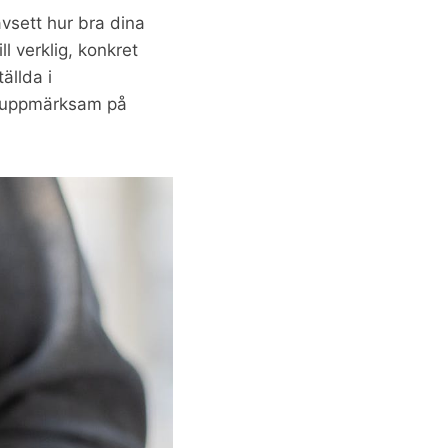
vsett hur bra dina
l verklig, konkret
ällda i
ar uppmärksam på