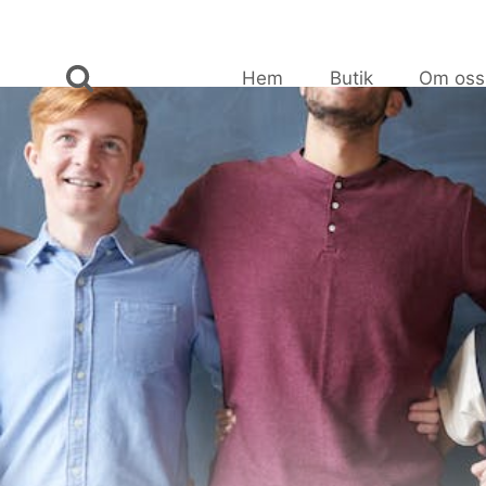
Skip
to
content
Hem
Butik
Om oss