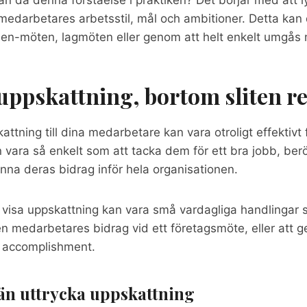
a medarbetares arbetsstil, mål och ambitioner. Detta k
n-möten, lagmöten eller genom att helt enkelt umgås 
 uppskattning, bortom sliten r
attning till dina medarbetare kan vara otroligt effektivt 
n vara så enkelt som att tacka dem för ett bra jobb, b
känna deras bidrag inför hela organisationen.
 visa uppskattning kan vara små vardagliga handlingar s
n medarbetares bidrag vid ett företagsmöte, eller att g
e accomplishment.
än uttrycka uppskattning