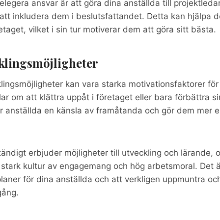
delegera ansvar är att göra dina anställda till projektledar
er att inkludera dem i beslutsfattandet. Detta kan hjälpa
etaget, vilket i sin tur motiverar dem att göra sitt bästa.
cklingsmöjligheter
lingsmöjligheter kan vara starka motivationsfaktorer fö
 om att klättra uppåt i företaget eller bara förbättra si
er anställda en känsla av framåtanda och gör dem mer e
ndigt erbjuder möjligheter till utveckling och lärande, o
stark kultur av engagemang och hög arbetsmoral. Det är
laner för dina anställda och att verkligen uppmuntra oc
gång.