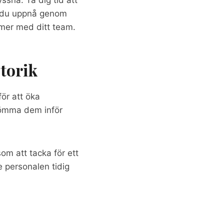
an du uppnå genom
mer med ditt team.
etorik
för att öka
erömma dem inför
om att tacka för ett
e personalen tidig