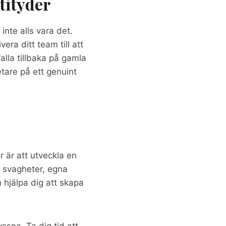
tityder
nte alls vara det.
era ditt team till att
alla tillbaka på gamla
tare på ett genuint
r är att utveckla en
h svagheter, egna
hjälpa dig att skapa
ssna. Ta dig tid att