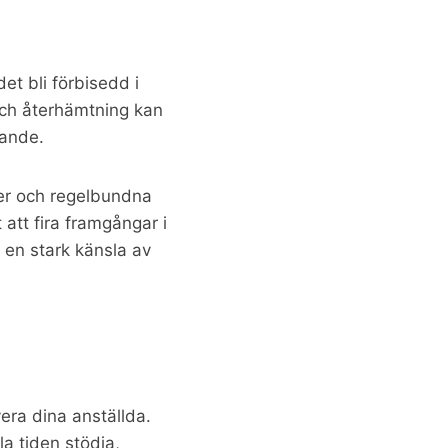
et bli förbisedd i
 och återhämtning kan
nande.
user och regelbundna
 att fira framgångar i
 en stark känsla av
vera dina anställda.
la tiden stödja,