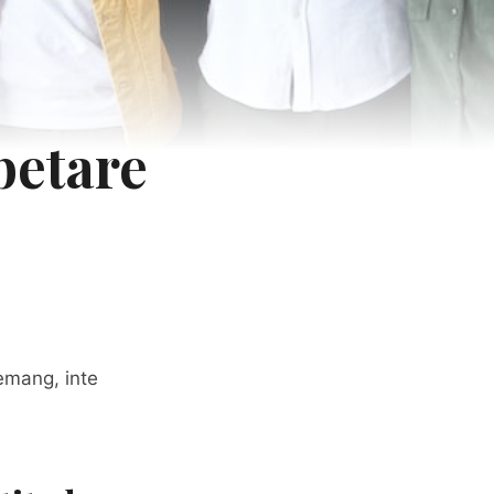
betare
emang, inte