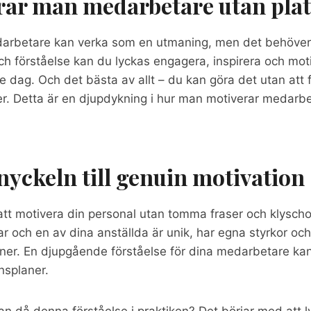
ar man medarbetare utan plat
darbetare kan verka som en utmaning, men det behöver i
ch förståelse kan du lyckas engagera, inspirera och motiv
e dag. Och det bästa av allt – du kan göra det utan att f
éer. Detta är en djupdykning i hur man motiverar medarbe
 nyckeln till genuin motivation
 att motivera din personal utan tomma fraser och klyscho
ar och en av dina anställda är unik, har egna styrkor oc
er. En djupgående förståelse för dina medarbetare kan 
nsplaner.
 då denna förståelse i praktiken? Det börjar med att ly