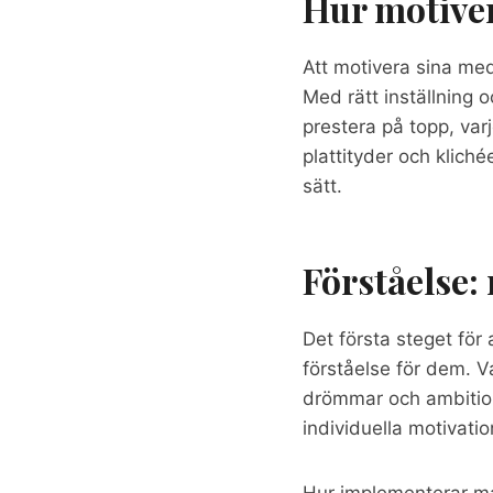
Hur motiver
Att motivera sina me
Med rätt inställning o
prestera på topp, varj
plattityder och klich
sätt.
Förståelse:
Det första steget för
förståelse för dem. V
drömmar och ambition
individuella motivatio
Hur implementerar man