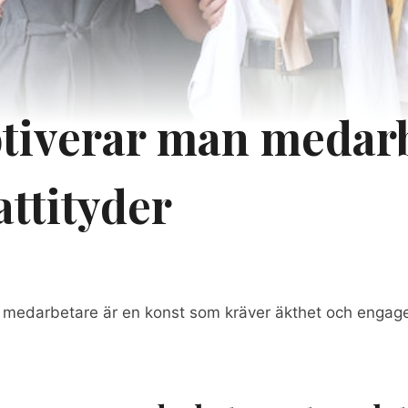
tiverar man medar
attityder
 medarbetare är en konst som kräver äkthet och engag