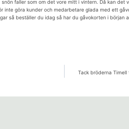
snön faller som om det vore mitt i vintern. Då kan det va
r inte göra kunder och medarbetare glada med ett gåvoko
gar så beställer du idag så har du gåvokorten i början 
igering
Tack bröderna Timell f