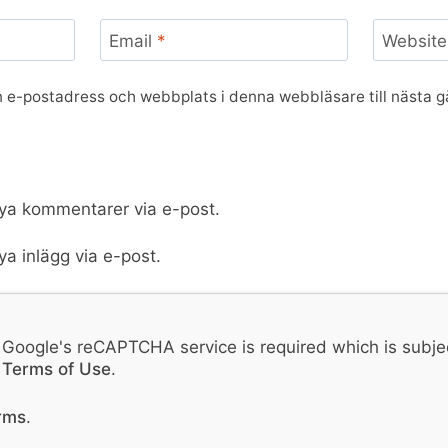
Email
*
Website
 e-postadress och webbplats i denna webbläsare till nästa gå
a kommentarer via e-post.
a inlägg via e-post.
f Google's reCAPTCHA service is required which is subje
d
Terms of Use
.
erms
.