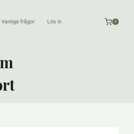
Vanliga frågor
Lös in
0
um
ort