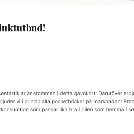
duktutbud!
esentartiklar är stommen i detta gåvokort! Därutöver erb
erbjuder vi i princip alla pocketböcker på marknaden! Pre
konsumtion som passar lika bra i bilen som hemma i so