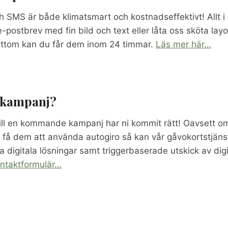
h SMS är både klimatsmart och kostnadseffektivt! Allt i
postbrev med fin bild och text eller låta oss sköta layo
råttom kan du får dem inom 24 timmar.
Läs mer här…
n kampanj?
 till en kommande kampanj har ni kommit rätt! Oavsett 
få dem att använda autogiro så kan vår gåvokortstjänst b
ka digitala lösningar samt triggerbaserade utskick av digi
ntaktformulär…