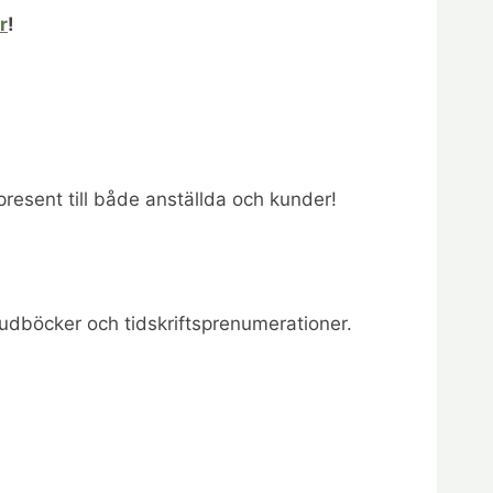
r
!
present till både anställda och kunder!
judböcker och tidskriftsprenumerationer.