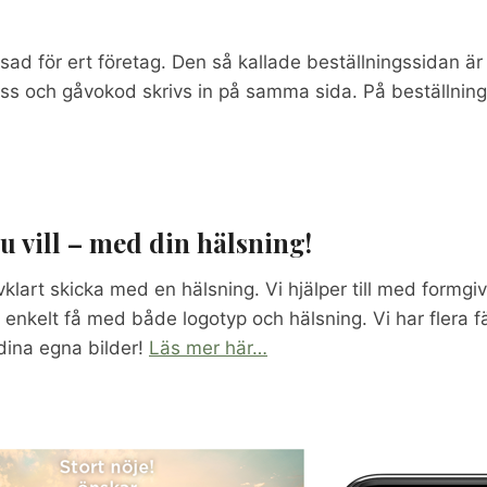
ad för ert företag. Den så kallade beställningssidan är 
ess och gåvokod skrivs in på samma sida. På beställning
 vill – med din hälsning!
lvklart skicka med en hälsning. Vi hjälper till med formgi
nkelt få med både logotyp och hälsning. Vi har flera f
dina egna bilder!
Läs mer här…